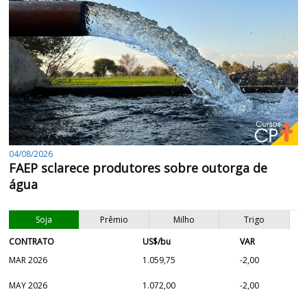
04/08/2026
FAEP sclarece produtores sobre outorga de
água
Soja
Prêmio
Milho
Trigo
CONTRATO
US$/bu
VAR
MAR 2026
1.059,75
-2,00
MAY 2026
1.072,00
-2,00