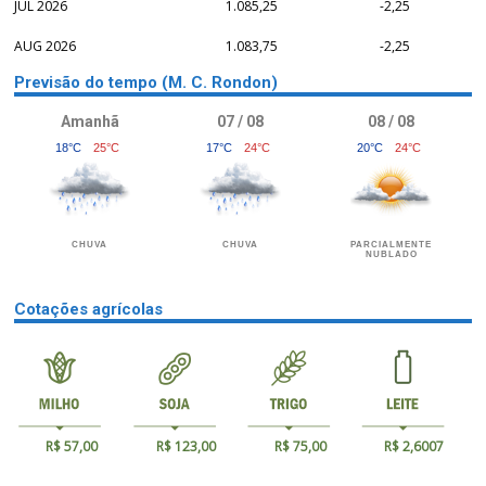
JUL 2026
1.085,25
-2,25
AUG 2026
1.083,75
-2,25
Previsão do tempo (M. C. Rondon)
Amanhã
07 / 08
08 / 08
18°C
25°C
17°C
24°C
20°C
24°C
CHUVA
CHUVA
PARCIALMENTE
NUBLADO
Cotações agrícolas
R$ 57,00
R$ 123,00
R$ 75,00
R$ 2,6007