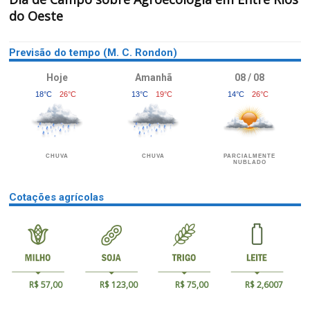
do Oeste
Previsão do tempo (M. C. Rondon)
Hoje
Amanhã
08 / 08
18°C
26°C
13°C
19°C
14°C
26°C
CHUVA
CHUVA
PARCIALMENTE
NUBLADO
Cotações agrícolas
R$ 57,00
R$ 123,00
R$ 75,00
R$ 2,6007