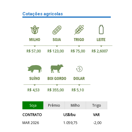
Cotações agrícolas
R$ 57,00
R$ 123,00
R$ 75,00
R$ 2,6007
R$ 4,53
R$ 355,00
R$ 5,10
Soja
Prêmio
Milho
Trigo
CONTRATO
US$/bu
VAR
MAR 2026
1.059,75
-2,00