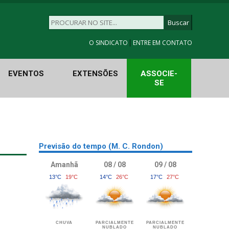
|
O SINDICATO
ENTRE EM CONTATO
EVENTOS
EXTENSÕES
ASSOCIE-
SE
Previsão do tempo (M. C. Rondon)
Amanhã
08 / 08
09 / 08
13°C
19°C
14°C
26°C
17°C
27°C
CHUVA
PARCIALMENTE
PARCIALMENTE
NUBLADO
NUBLADO