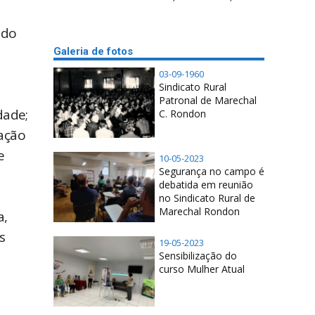
 do
Galeria de fotos
03-09-1960
Sindicato Rural
Patronal de Marechal
dade;
C. Rondon
vação
e
10-05-2023
Segurança no campo é
debatida em reunião
no Sindicato Rural de
Marechal Rondon
a,
s
19-05-2023
Sensibilização do
curso Mulher Atual