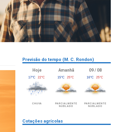
Previsão do tempo (M. C. Rondon)
Hoje
Amanhã
09 / 08
17°C
22°C
15°C
25°C
16°C
25°C
CHUVA
PARCIALMENTE
PARCIALMENTE
NUBLADO
NUBLADO
Cotações agrícolas