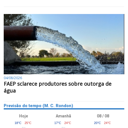
04/08/2026
FAEP sclarece produtores sobre outorga de
água
Previsão do tempo (M. C. Rondon)
Hoje
Amanhã
08 / 08
18°C
25°C
17°C
24°C
20°C
24°C