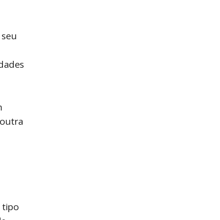
 seu
idades
m
 outra
 tipo