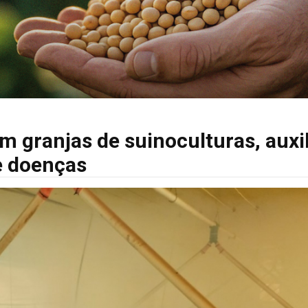
m granjas de suinoculturas, auxil
e doenças