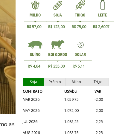
R$ 57,00
R$ 123,00
R$ 75,00
R$ 2,6007
R$ 4,64
R$ 355,00
R$ 5,11
Soja
Prêmio
Milho
Trigo
CONTRATO
US$/bu
VAR
MAR 2026
1.059,75
-2,00
MAY 2026
1.072,00
-2,00
JUL 2026
1.085,25
-2,25
omo as
AUG 2026
1.083,75
-2,25