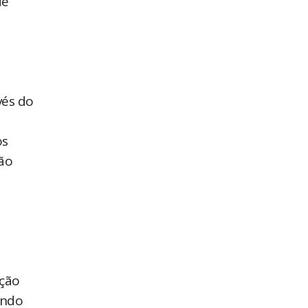
de
vés do
os
ão
ação
ando