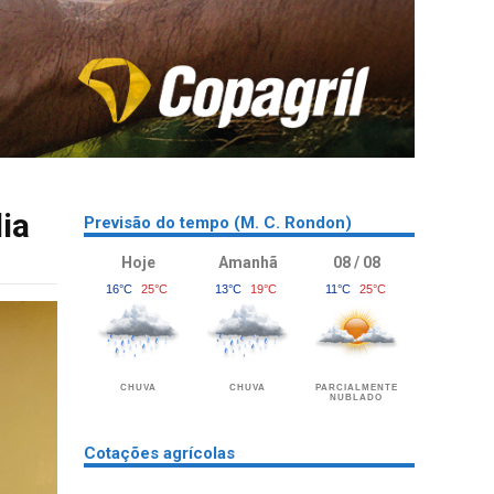
ia
Previsão do tempo (M. C. Rondon)
Hoje
Amanhã
08 / 08
16°C
25°C
13°C
19°C
11°C
25°C
CHUVA
CHUVA
PARCIALMENTE
NUBLADO
Cotações agrícolas