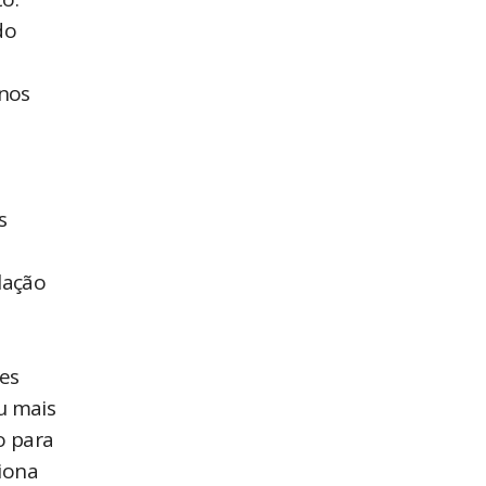
do
ínos
s
lação
es
u mais
o para
ciona