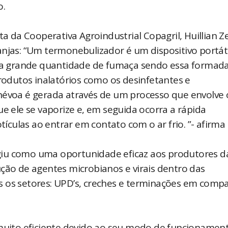
o.
ta da Cooperativa Agroindustrial Copagril, Huillian Z
anjas: “Um termonebulizador é um dispositivo portáti
 uma grande quantidade de fumaça sendo essa formad
produtos inalatórios como os desinfetantes e
névoa é gerada através de um processo que envolve 
ue ele se vaporize e, em seguida ocorra a rápida
culas ao entrar em contato com o ar frio. ”- afirma
giu como uma oportunidade eficaz aos produtores d
ução de agentes microbianos e virais dentro das
s os setores: UPD’s, creches e terminações em comp
 muito eficiente devido ao seu modo de funcionament