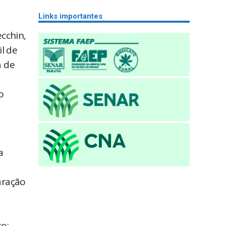
Links importantes
ecchin,
l de
a de
o
a
aração
o: