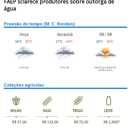
FAEP sclarece produtores sobre outorga de
água
Previsão do tempo (M. C. Rondon)
Hoje
Amanhã
08 / 08
18°C
25°C
17°C
24°C
20°C
24°C
CHUVA
CHUVA
PARCIALMENTE
NUBLADO
Cotações agrícolas
R$ 57,00
R$ 123,00
R$ 75,00
R$ 2,6007