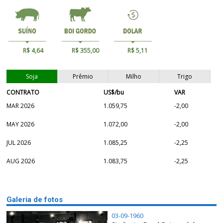
R$ 4,64
R$ 355,00
R$ 5,11
Soja
Prêmio
Milho
Trigo
CONTRATO
US$/bu
VAR
MAR 2026
1.059,75
-2,00
MAY 2026
1.072,00
-2,00
JUL 2026
1.085,25
-2,25
AUG 2026
1.083,75
-2,25
Galeria de fotos
03-09-1960