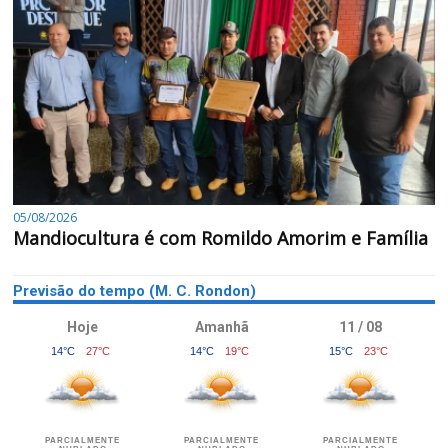
05/08/2026
Mandiocultura é com Romildo Amorim e Família
Previsão do tempo (M. C. Rondon)
Hoje
Amanhã
11 / 08
14°C
27°C
14°C
19°C
15°C
23°C
PARCIALMENTE
PARCIALMENTE
PARCIALMENTE