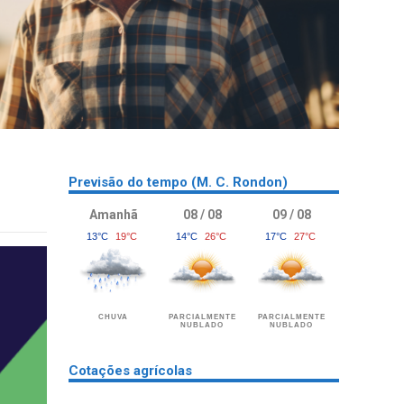
Previsão do tempo (M. C. Rondon)
Amanhã
08 / 08
09 / 08
13°C
19°C
14°C
26°C
17°C
27°C
CHUVA
PARCIALMENTE
PARCIALMENTE
NUBLADO
NUBLADO
Cotações agrícolas