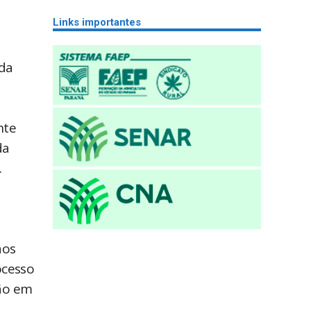
Links importantes
 da
nte
da
.
aos
ocesso
ção em