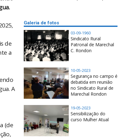
gua.
Galeria de fotos
2025,
03-09-1960
Sindicato Rural
is de
Patronal de Marechal
C. Rondon
nte a
10-05-2023
Segurança no campo é
cendo
debatida em reunião
gua. A
no Sindicato Rural de
Marechal Rondon
19-05-2023
Sensibilização do
curso Mulher Atual
a (de
ação,