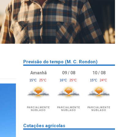
a
Previsão do tempo (M. C. Rondon)
Amanhã
09 / 08
10 / 08
15°C
25°C
16°C
25°C
15°C
24°C
PARCIALMENTE
PARCIALMENTE
PARCIALMENTE
NUBLADO
NUBLADO
NUBLADO
Cotações agrícolas