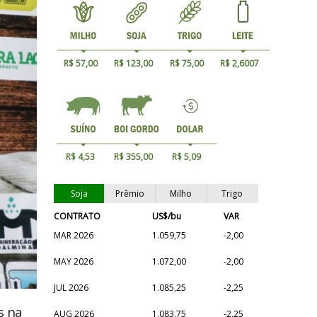
R$ 57,00
R$ 123,00
R$ 75,00
R$ 2,6007
R$ 4,53
R$ 355,00
R$ 5,09
Soja
Prêmio
Milho
Trigo
CONTRATO
US$/bu
VAR
MAR 2026
1.059,75
-2,00
MAY 2026
1.072,00
-2,00
JUL 2026
1.085,25
-2,25
s na
AUG 2026
1.083,75
-2,25