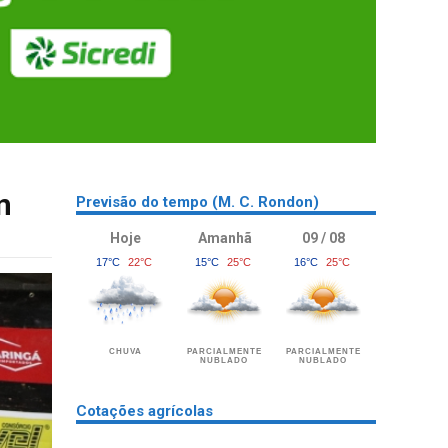
n
Previsão do tempo (M. C. Rondon)
Hoje
Amanhã
09 / 08
17°C
22°C
15°C
25°C
16°C
25°C
CHUVA
PARCIALMENTE
PARCIALMENTE
NUBLADO
NUBLADO
Cotações agrícolas