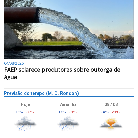
04/08/2026
FAEP sclarece produtores sobre outorga de
água
Previsão do tempo (M. C. Rondon)
Hoje
Amanhã
08 / 08
18°C
25°C
17°C
24°C
20°C
24°C