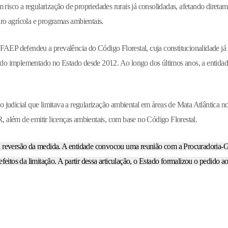
 risco a regularização de propriedades rurais já consolidadas, afetando diretam
uro agrícola e programas ambientais.
FAEP defendeu a prevalência do Código Florestal, cuja constitucionalidade já 
do implementado no Estado desde 2012. Ao longo dos últimos anos, a entida
judicial que limitava a regularização ambiental em áreas de Mata Atlântica n
além de emitir licenças ambientais, com base no Código Florestal.
a reversão da medida. A entidade convocou uma reunião com a Procuradoria-G
 efeitos da limitação. A partir dessa articulação, o Estado formalizou o pedido 