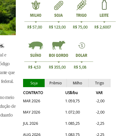
R$ 57,00
R$ 123,00
R$ 75,00
R$ 2,6007
s.
al e
Código
R$ 4,53
R$ 355,00
R$ 5,08
rante que
federal.
Soja
Prêmio
Milho
Trigo
CONTRATO
US$/bu
VAR
 no meio
MAR 2026
1.059,75
-2,00
rodução de
MAY 2026
1.072,00
-2,00
Eduardo
JUL 2026
1.085,25
-2,25
AUG 2026
1.083,75
-2,25