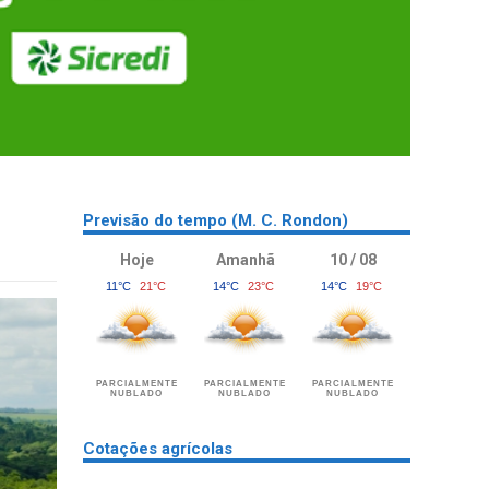
Previsão do tempo (M. C. Rondon)
Hoje
Amanhã
10 / 08
11°C
21°C
14°C
23°C
14°C
19°C
PARCIALMENTE
PARCIALMENTE
PARCIALMENTE
NUBLADO
NUBLADO
NUBLADO
Cotações agrícolas