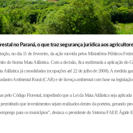
estal no Paraná, o que traz segurança jurídica aos agricultore
nção, no dia 11 de fevereiro, da ação movida pelos Ministérios Públicos Feder
bito do bioma Mata Atlântica. Com a decisão, fica reafirmada a aplicação do 
ta Atlântica já consolidadas (ocupações até 22 de julho de 2008). A medida ga
adastro Ambiental Rural (CAR) e de licença ambiental com base na legislação 
das pelo Código Florestal, impedindo que a Lei da Mata Atlântica seja aplicada
is, permitindo que investimentos sejam realizados dentro da porteira, gerando p
e emprego para os municípios”, destaca o presidente do Sistema FAEP, Ágide 