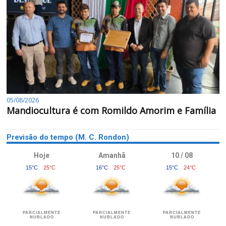
05/08/2026
Mandiocultura é com Romildo Amorim e Família
Previsão do tempo (M. C. Rondon)
Hoje
Amanhã
10 / 08
15°C
25°C
16°C
25°C
15°C
24°C
PARCIALMENTE
PARCIALMENTE
PARCIALMENTE
NUBLADO
NUBLADO
NUBLADO