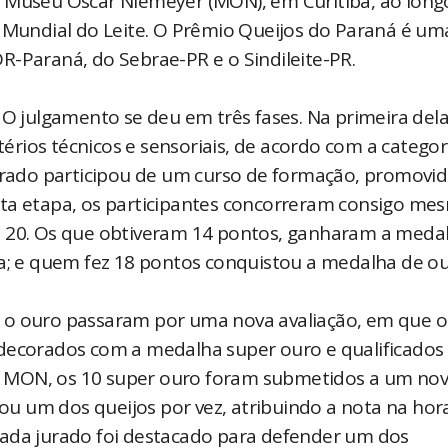
o Museu Oscar Niemeyer (MON), em Curitiba, ao long
a Mundial do Leite. O Prêmio Queijos do Paraná é um
R-Paraná, do Sebrae-PR e o Sindileite-PR.
 O julgamento se deu em três fases. Na primeira dela
itérios técnicos e sensoriais, de acordo com a catego
jurado participou de um curso de formação, promovi
sta etapa, os participantes concorreram consigo me
a 20. Os que obtiveram 14 pontos, ganharam a meda
ta; e quem fez 18 pontos conquistou a medalha de ou
 o ouro passaram por uma nova avaliação, em que o
decorados com a medalha super ouro e qualificados 
 do MON, os 10 super ouro foram submetidos a um no
vou um dos queijos por vez, atribuindo a nota na hor
cada jurado foi destacado para defender um dos