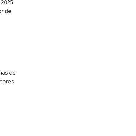
 2025.
or de
enas de
utores
e