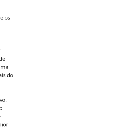
elos
r
 de
tema
ais do
vo,
o
e
aior