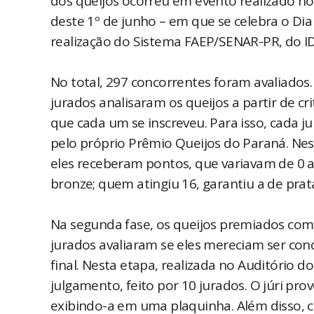
dos queijos ocorreu em evento realizado n
deste 1º de junho – em que se celebra o Di
realização do Sistema FAEP/SENAR-PR, do ID
No total, 297 concorrentes foram avaliados.
jurados analisaram os queijos a partir de cr
que cada um se inscreveu. Para isso, cada 
pelo próprio Prêmio Queijos do Paraná. Ne
eles receberam pontos, que variavam de 0 
bronze; quem atingiu 16, garantiu a de pra
Na segunda fase, os queijos premiados com
jurados avaliaram se eles mereciam ser con
final. Nesta etapa, realizada no Auditório
julgamento, feito por 10 jurados. O júri pro
exibindo-a em uma plaquinha. Além disso, 