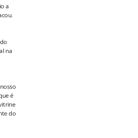
io a
acou.
 do
al na
 nosso
que é
itrine
nte do