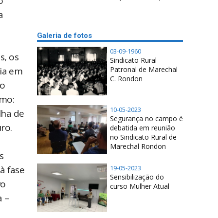
o
a
Galeria de fotos
03-09-1960
s, os
Sindicato Rural
Patronal de Marechal
ria em
C. Rondon
do
smo:
10-05-2023
lha de
Segurança no campo é
ro.
debatida em reunião
no Sindicato Rural de
Marechal Rondon
s
19-05-2023
à fase
Sensibilização do
vo
curso Mulher Atual
a –