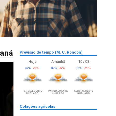
raná
Previsão do tempo (M. C. Rondon)
Hoje
Amanhã
10 / 08
15°C
25°C
16°C
25°C
15°C
24°C
PARCIALMENTE
PARCIALMENTE
PARCIALMENTE
NUBLADO
NUBLADO
NUBLADO
Cotações agrícolas