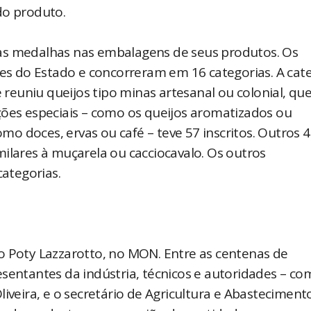
do produto.
as medalhas nas embalagens de seus produtos. Os
ões do Estado e concorreram em 16 categorias. A cat
euniu queijos tipo minas artesanal ou colonial, qu
ções especiais – como os queijos aromatizados ou
o doces, ervas ou café – teve 57 inscritos. Outros 
ilares à muçarela ou cacciocavalo. Os outros
categorias.
o Poty Lazzarotto, no MON. Entre as centenas de
sentantes da indústria, técnicos e autoridades – co
iveira, e o secretário de Agricultura e Abasteciment