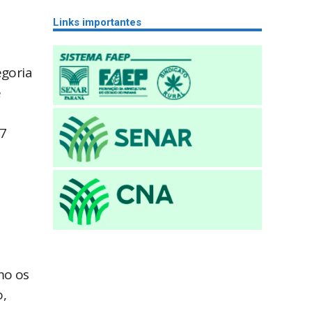
Links importantes
egoria
e
47
mo os
o,