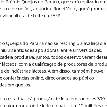
do Prêmio Queijos do Paraná, que será realizado em
sso e de união”, anunciou Ronei Volpi, que é produt
ovinocultura de Leite da FAEP.
 Queijos do Paraná não se restringiu à avaliação e
uniu 28 entidades apoiadoras, entre universidades,
 à cadeia produtiva. Juntos, todos desenvolveram dez
 lácteos, com a qualificação de produtores de prod
o e de indústrias lácteas. Além disso, também houve
e conferências online, direcionados ao público
das em queijos.
teiro estadual: há produção de leite em todos os 399
 maior produtor de leite do país, com 12 milhões d