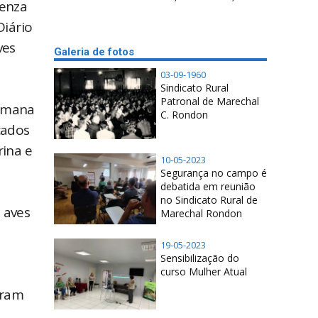
uenza
Diário
ves
Galeria de fotos
03-09-1960
Sindicato Rural
Patronal de Marechal
semana
C. Rondon
cados
rina e
10-05-2023
Segurança no campo é
debatida em reunião
no Sindicato Rural de
 aves
Marechal Rondon
19-05-2023
Sensibilização do
curso Mulher Atual
a
oram