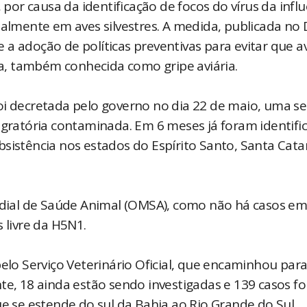
, por causa da identificação de focos do vírus da infl
palmente em aves silvestres. A medida, publicada no 
te a adoção de políticas preventivas para evitar que a
, também conhecida como gripe aviária.
foi decretada pelo governo no dia 22 de maio, uma 
igratória contaminada. Em 6 meses já foram identifi
sistência nos estados do Espírito Santo, Santa Cata
ial de Saúde Animal (OMSA), como não há casos em
 livre da H5N1.
pelo Serviço Veterinário Oficial, que encaminhou par
nte, 18 ainda estão sendo investigadas e 139 casos f
ue se estende do sul da Bahia ao Rio Grande do Sul.