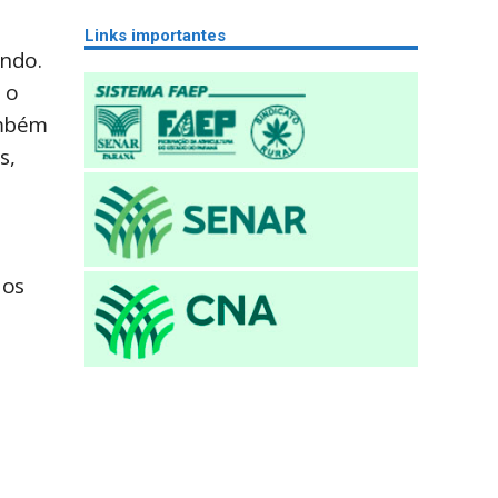
Links importantes
undo.
 o
ambém
s,
dos