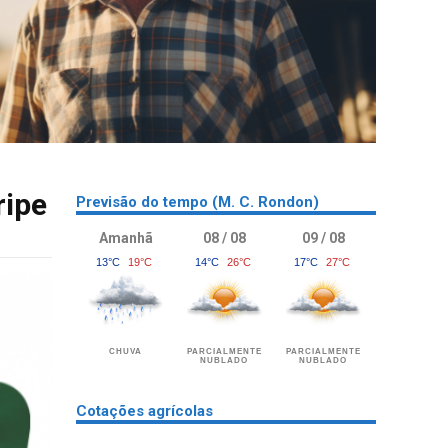
ripe
Previsão do tempo (M. C. Rondon)
Amanhã
08 / 08
09 / 08
13°C
19°C
14°C
26°C
17°C
27°C
CHUVA
PARCIALMENTE
PARCIALMENTE
NUBLADO
NUBLADO
Cotações agrícolas