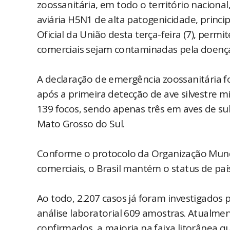
zoossanitária, em todo o território nacional
aviária H5N1 de alta patogenicidade, princi
Oficial da União desta terça-feira (7), permi
comerciais sejam contaminadas pela doença
A declaração de emergência zoossanitária 
após a primeira detecção de ave silvestre m
139 focos, sendo apenas três em aves de sub
Mato Grosso do Sul.
Conforme o protocolo da Organização Mund
comerciais, o Brasil mantém o status de país
Ao todo, 2.207 casos já foram investigados 
análise laboratorial 609 amostras. Atualme
confirmados, a maioria na faixa litorânea q