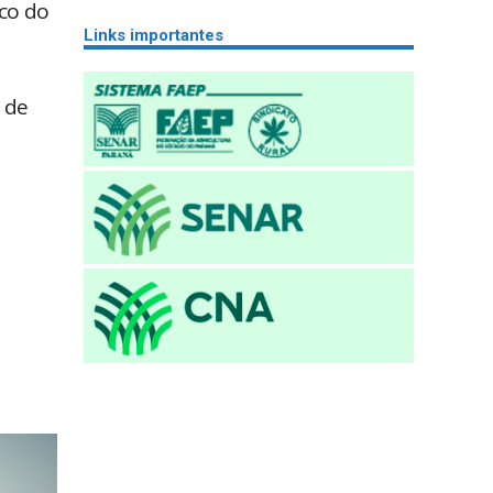
nco do
Links importantes
 de