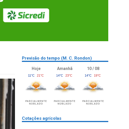
Previsão do tempo (M. C. Rondon)
Hoje
Amanhã
10 / 08
11°C
21°C
14°C
23°C
14°C
19°C
PARCIALMENTE
PARCIALMENTE
PARCIALMENTE
NUBLADO
NUBLADO
NUBLADO
Cotações agrícolas