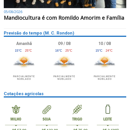
05/08/2026
Mandiocultura é com Romildo Amorim e Família
Previsão do tempo (M. C. Rondon)
Amanhã
09 / 08
10 / 08
15°C
25°C
16°C
25°C
15°C
24°C
PARCIALMENTE
PARCIALMENTE
PARCIALMENTE
NUBLADO
NUBLADO
NUBLADO
Cotações agrícolas