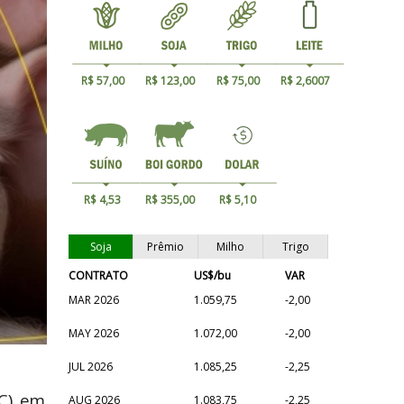
R$ 57,00
R$ 123,00
R$ 75,00
R$ 2,6007
R$ 4,53
R$ 355,00
R$ 5,10
Soja
Prêmio
Milho
Trigo
CONTRATO
US$/bu
VAR
MAR 2026
1.059,75
-2,00
MAY 2026
1.072,00
-2,00
JUL 2026
1.085,25
-2,25
C), em
AUG 2026
1.083,75
-2,25