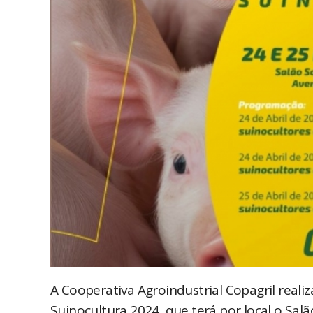
A Cooperativa Agroindustrial Copagril realiza
Suinocultura 2024, que terá por local o Salã