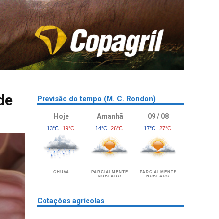
de
Previsão do tempo (M. C. Rondon)
Hoje
Amanhã
09 / 08
13°C
19°C
14°C
26°C
17°C
27°C
CHUVA
PARCIALMENTE
PARCIALMENTE
NUBLADO
NUBLADO
Cotações agrícolas