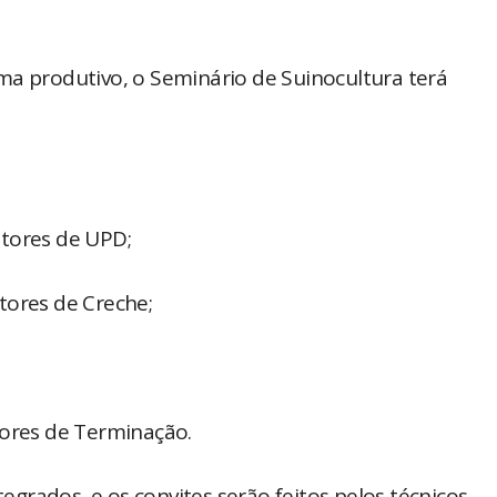
ma produtivo, o Seminário de Suinocultura terá
utores de UPD;
tores de Creche;
tores de Terminação.
rados, e os convites serão feitos pelos técnicos.