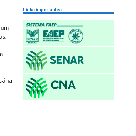
Links importantes
e um
as.
em
uária