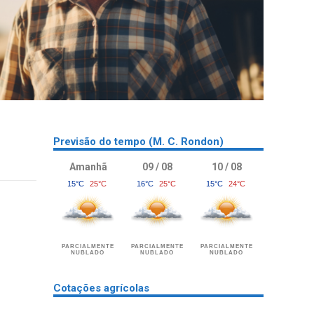
Previsão do tempo (M. C. Rondon)
Amanhã
09 / 08
10 / 08
15°C
25°C
16°C
25°C
15°C
24°C
PARCIALMENTE
PARCIALMENTE
PARCIALMENTE
NUBLADO
NUBLADO
NUBLADO
Cotações agrícolas