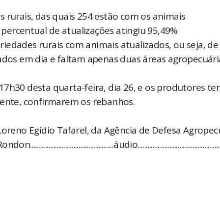
s rurais, das quais 254 estão com os animais
percentual de atualizações atingiu 95,49%
iedades rurais com animais atualizados, ou seja, d
dados em dia e faltam apenas duas áreas agropecuári
17h30 desta quarta-feira, dia 26, e os produtores t
mente, confirmarem os rebanhos.
Loreno Egídio Tafarel, da Agência de Defesa Agropec
.............................áudio.................................................