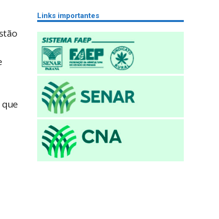
Links importantes
stão
e
s que