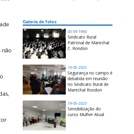
Galeria de fotos
dade
03-09-1960
Sindicato Rural
Patronal de Marechal
C. Rondon
s não
10-05-2023
Segurança no campo é
 o
debatida em reunião
no Sindicato Rural de
Marechal Rondon
das,
19-05-2023
Sensibilização do
curso Mulher Atual
tor
a