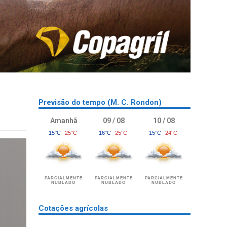
Previsão do tempo (M. C. Rondon)
Amanhã
09 / 08
10 / 08
15°C
25°C
16°C
25°C
15°C
24°C
PARCIALMENTE
PARCIALMENTE
PARCIALMENTE
NUBLADO
NUBLADO
NUBLADO
Cotações agrícolas