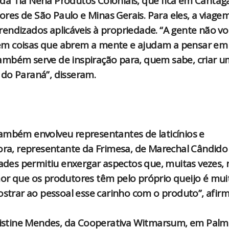
, da Tia Nena Produtos Coloniais, que fica em Cantaga
es de São Paulo e Minas Gerais. Para eles, a viage
endizados aplicáveis à propriedade. “A gente não vo
em coisas que abrem a mente e ajudam a pensar em
ambém serve de inspiração para, quem sabe, criar u
do Paraná”, disseram.
ambém envolveu representantes de laticínios e
Mora, representante da Frimesa, de Marechal Cândido
es permitiu enxergar aspectos que, muitas vezes, 
or que os produtores têm pelo próprio queijo é mui
ostrar ao pessoal esse carinho com o produto”, afir
Cristine Mendes, da Cooperativa Witmarsum, em Palm