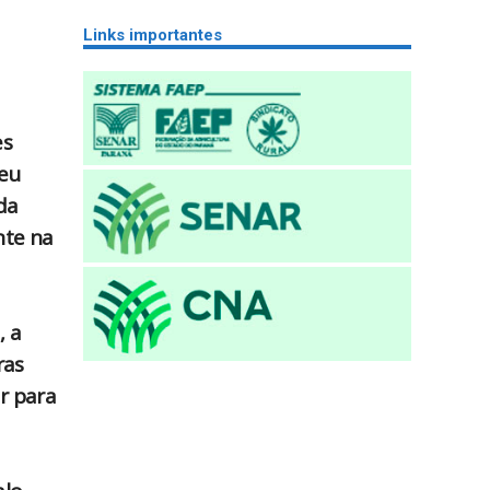
Links importantes
es
Meu
da
nte na
, a
ras
r para