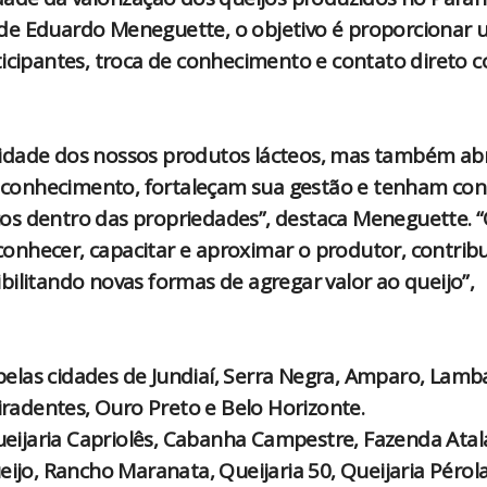
ide Eduardo Meneguette, o objetivo é proporcionar
ticipantes, troca de conhecimento e contato direto 
lidade dos nossos produtos lácteos, mas também ab
conhecimento, fortaleçam sua gestão e tenham con
os dentro das propriedades”, destaca Meneguette. 
onhecer, capacitar e aproximar o produtor, contrib
ilitando novas formas de agregar valor ao queijo”,
las cidades de Jundiaí, Serra Negra, Amparo, Lamba
Tiradentes, Ouro Preto e Belo Horizonte.
Queijaria Capriolês, Cabanha Campestre, Fazenda Atala
eijo, Rancho Maranata, Queijaria 50, Queijaria Pérol