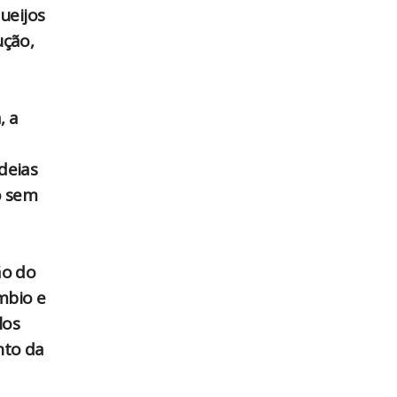
ueijos
ução,
, a
ideias
o sem
ão do
mbio e
los
nto da