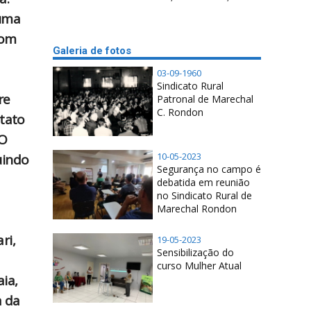
 uma
com
Galeria de fotos
03-09-1960
Sindicato Rural
re
Patronal de Marechal
C. Rondon
tato
“O
10-05-2023
uindo
Segurança no campo é
debatida em reunião
no Sindicato Rural de
Marechal Rondon
ri,
19-05-2023
Sensibilização do
curso Mulher Atual
ia,
a da