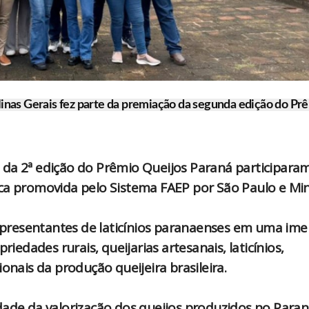
inas Gerais fez parte da premiação da segunda edição do Pr
da 2ª edição do Prêmio Queijos Paraná participaram
ica promovida pelo Sistema FAEP por São Paulo e Mi
 representantes de laticínios paranaenses em uma im
riedades rurais, queijarias artesanais, laticínios,
onais da produção queijeira brasileira.
dade da valorização dos queijos produzidos no Paran