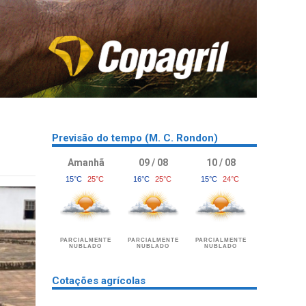
Previsão do tempo (M. C. Rondon)
Amanhã
09 / 08
10 / 08
15°C
25°C
16°C
25°C
15°C
24°C
PARCIALMENTE
PARCIALMENTE
PARCIALMENTE
NUBLADO
NUBLADO
NUBLADO
Cotações agrícolas