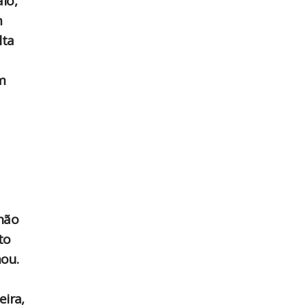
lo,
m
lta
m
não
to
mou.
eira,