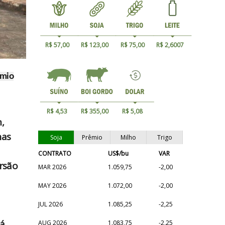
R$ 57,00
R$ 123,00
R$ 75,00
R$ 2,6007
êmio
R$ 4,53
R$ 355,00
R$ 5,08
,
nas
Soja
Prêmio
Milho
Trigo
CONTRATO
US$/bu
VAR
ersão
MAR 2026
1.059,75
-2,00
MAY 2026
1.072,00
-2,00
JUL 2026
1.085,25
-2,25
á.
AUG 2026
1.083,75
-2,25