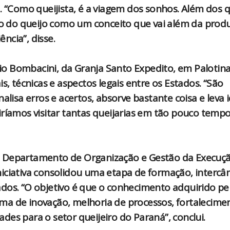
. “Como queijista, é a viagem dos sonhos. Além dos q
ndo do queijo como um conceito que vai além da prod
ncia”, disse.
lio Bombacini, da Granja Santo Expedito, em Palotina
s, técnicas e aspectos legais entre os Estados. “São
alisa erros e acertos, absorve bastante coisa e leva 
iríamos visitar tantas queijarias em tão pouco temp
o Departamento de Organização e Gestão da Execuç
iciativa consolidou uma etapa de formação, intercâ
dos. “O objetivo é que o conhecimento adquirido pe
ma de inovação, melhoria de processos, fortalecime
es para o setor queijeiro do Paraná”, conclui.